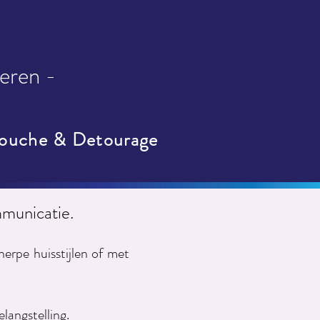
ieren -
ouche & Detourage
ommunicatie.
erpe huisstijlen of met
langstelling.