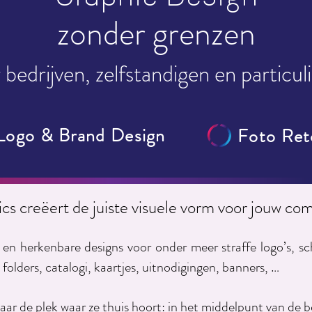
zonder grenzen
 bedrijven, zelfstandigen en particul
Logo & Brand Design
Foto Ret
cs creëert de juiste visuele vorm voor jouw c
en herkenbare designs voor onder meer straffe logo’s, sch
folders, catalogi, kaartjes, uitnodigingen, banners, …
r de plek waar ze thuis hoort: in het middelpunt van de be