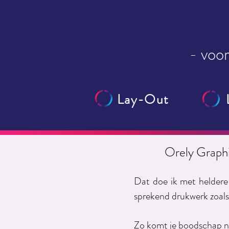
- voor
Lay-Out
Orely Graphi
Dat doe ik met heldere 
sprekend drukwerk zoals 
Zo komt je boodschap naa