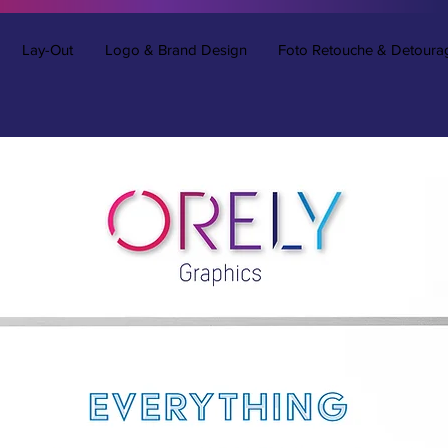
Lay-Out
Logo & Brand Design
Foto Retouche & Detoura