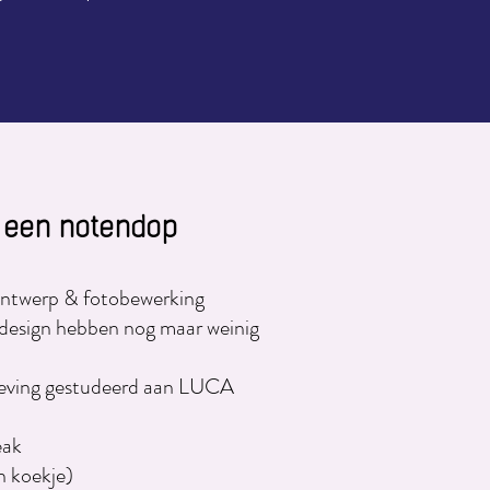
n een notendop
h ontwerp & fotobewerking
ndesign hebben nog maar weinig
eving gestudeerd aan LUCA
eak
n koekje)