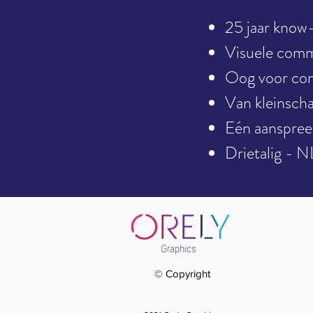
25 jaar know-
Visuele comm
Oog voor co
Van kleinscha
Eén aanspreek
Drietalig - 
© Copyright